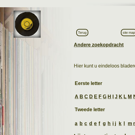
Terug
site ma
Andere zoekopdracht
Hier kunt u eindeloos bladere
Eerste letter
A
B
C
D
E
F
G
H
I
J
K
L
M
Tweede letter
a
b
c
d
e
f
g
h
i
j
k
l
m