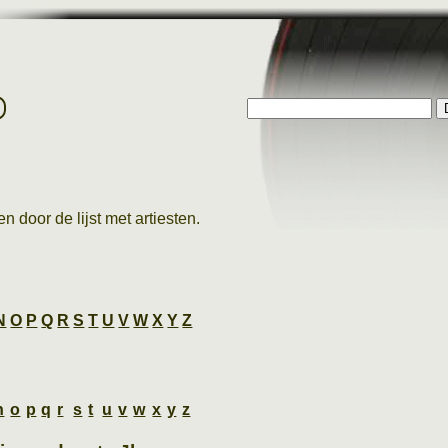
p
n door de lijst met artiesten.
N
O
P
Q
R
S
T
U
V
W
X
Y
Z
n
o
p
q
r
s
t
u
v
w
x
y
z