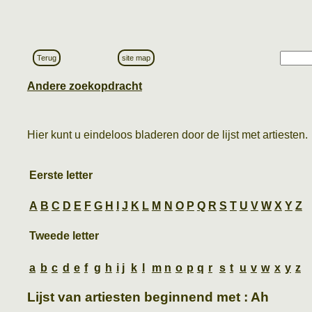
Terug
site map
Andere zoekopdracht
Hier kunt u eindeloos bladeren door de lijst met artiesten.
Eerste letter
A
B
C
D
E
F
G
H
I
J
K
L
M
N
O
P
Q
R
S
T
U
V
W
X
Y
Z
Tweede letter
a
b
c
d
e
f
g
h
i
j
k
l
m
n
o
p
q
r
s
t
u
v
w
x
y
z
Lijst van artiesten beginnend met : Ah