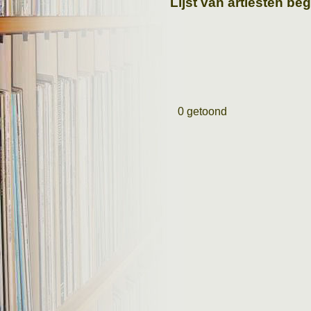
Lijst van artiesten be
0 getoond