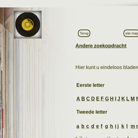
Terug
site ma
Andere zoekopdracht
Hier kunt u eindeloos bladere
Eerste letter
A
B
C
D
E
F
G
H
I
J
K
L
M
Tweede letter
a
b
c
d
e
f
g
h
i
j
k
l
m