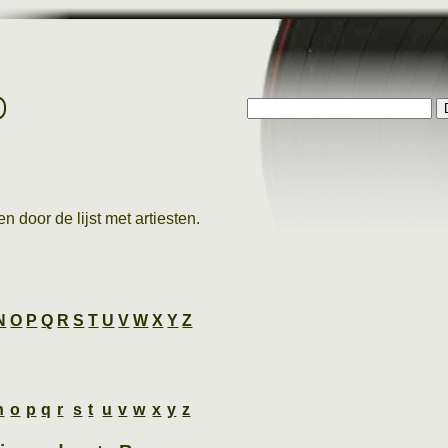
p
n door de lijst met artiesten.
N
O
P
Q
R
S
T
U
V
W
X
Y
Z
n
o
p
q
r
s
t
u
v
w
x
y
z