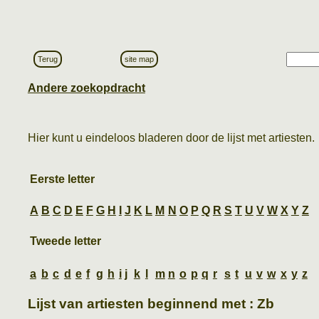
Terug
site map
Andere zoekopdracht
Hier kunt u eindeloos bladeren door de lijst met artiesten.
Eerste letter
A
B
C
D
E
F
G
H
I
J
K
L
M
N
O
P
Q
R
S
T
U
V
W
X
Y
Z
Tweede letter
a
b
c
d
e
f
g
h
i
j
k
l
m
n
o
p
q
r
s
t
u
v
w
x
y
z
Lijst van artiesten beginnend met : Zb