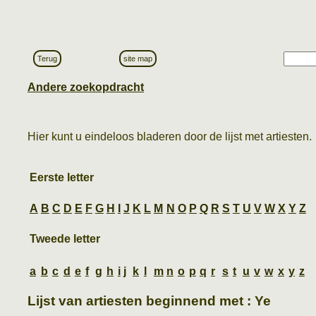
Terug
site map
Andere zoekopdracht
Hier kunt u eindeloos bladeren door de lijst met artiesten.
Eerste letter
A
B
C
D
E
F
G
H
I
J
K
L
M
N
O
P
Q
R
S
T
U
V
W
X
Y
Z
Tweede letter
a
b
c
d
e
f
g
h
i
j
k
l
m
n
o
p
q
r
s
t
u
v
w
x
y
z
Lijst van artiesten beginnend met : Ye