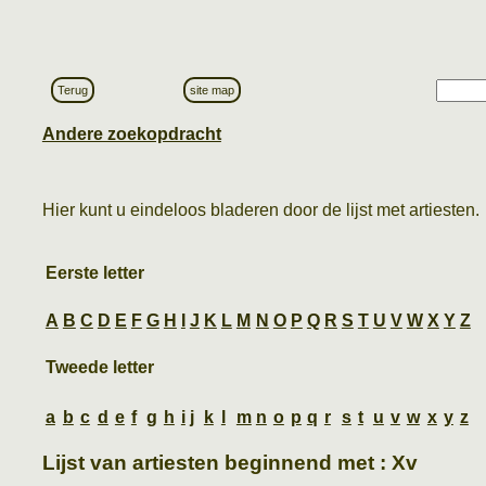
Terug
site map
Andere zoekopdracht
Hier kunt u eindeloos bladeren door de lijst met artiesten.
Eerste letter
A
B
C
D
E
F
G
H
I
J
K
L
M
N
O
P
Q
R
S
T
U
V
W
X
Y
Z
Tweede letter
a
b
c
d
e
f
g
h
i
j
k
l
m
n
o
p
q
r
s
t
u
v
w
x
y
z
Lijst van artiesten beginnend met : Xv