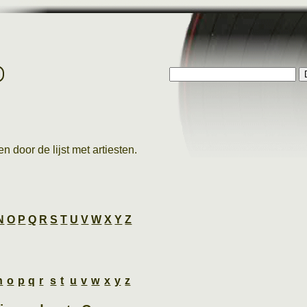
p
n door de lijst met artiesten.
N
O
P
Q
R
S
T
U
V
W
X
Y
Z
n
o
p
q
r
s
t
u
v
w
x
y
z