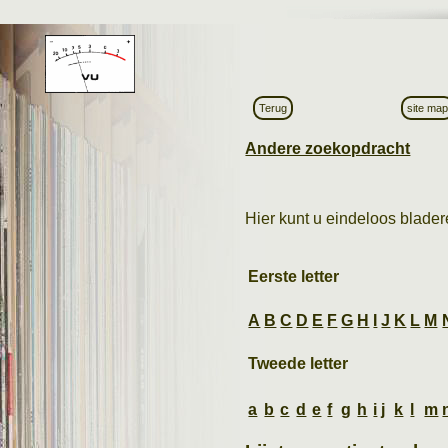
Terug
site ma
Andere zoekopdracht
Hier kunt u eindeloos bladere
Eerste letter
A
B
C
D
E
F
G
H
I
J
K
L
M
Tweede letter
a
b
c
d
e
f
g
h
i
j
k
l
m