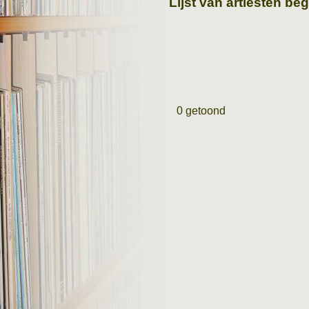
Lijst van artiesten be
0 getoond