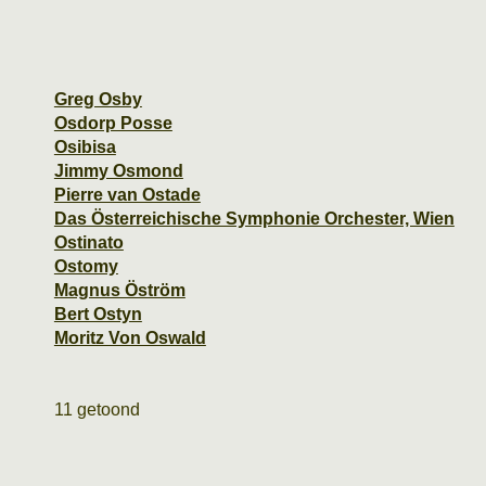
Greg Osby
Osdorp Posse
Osibisa
Jimmy Osmond
Pierre van Ostade
Das Österreichische Symphonie Orchester, Wien
Ostinato
Ostomy
Magnus Öström
Bert Ostyn
Moritz Von Oswald
11 getoond