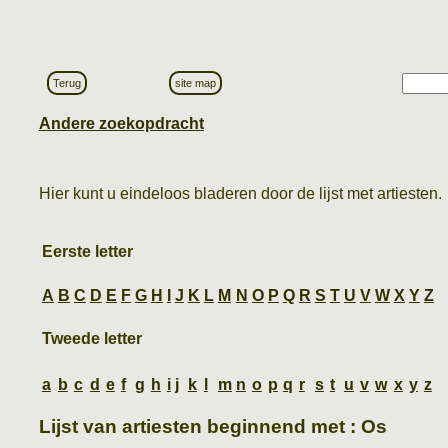
Terug
site map
Andere zoekopdracht
Hier kunt u eindeloos bladeren door de lijst met artiesten.
Eerste letter
A
B
C
D
E
F
G
H
I
J
K
L
M
N
O
P
Q
R
S
T
U
V
W
X
Y
Z
Tweede letter
a
b
c
d
e
f
g
h
i
j
k
l
m
n
o
p
q
r
s
t
u
v
w
x
y
z
Lijst van artiesten beginnend met : Os