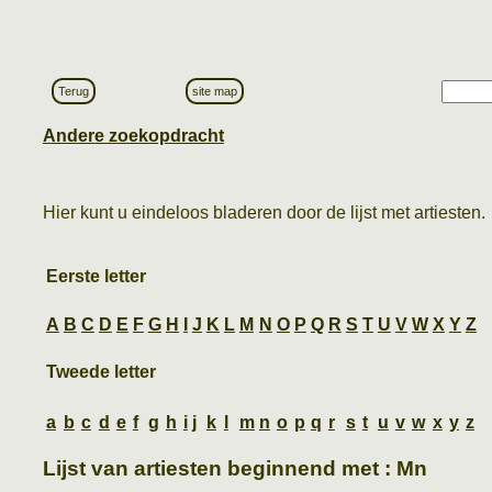
Terug
site map
Andere zoekopdracht
Hier kunt u eindeloos bladeren door de lijst met artiesten.
Eerste letter
A
B
C
D
E
F
G
H
I
J
K
L
M
N
O
P
Q
R
S
T
U
V
W
X
Y
Z
Tweede letter
a
b
c
d
e
f
g
h
i
j
k
l
m
n
o
p
q
r
s
t
u
v
w
x
y
z
Lijst van artiesten beginnend met : Mn