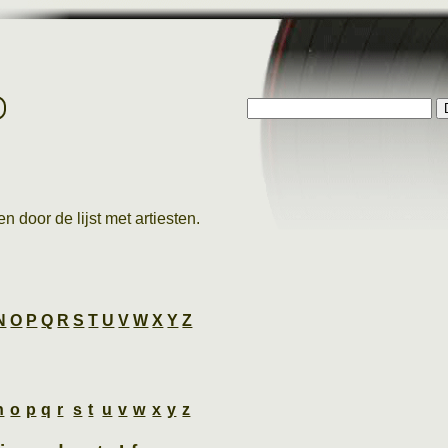
p
n door de lijst met artiesten.
N
O
P
Q
R
S
T
U
V
W
X
Y
Z
n
o
p
q
r
s
t
u
v
w
x
y
z