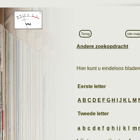
Terug
site ma
Andere zoekopdracht
Hier kunt u eindeloos bladere
Eerste letter
A
B
C
D
E
F
G
H
I
J
K
L
M
Tweede letter
a
b
c
d
e
f
g
h
i
j
k
l
m