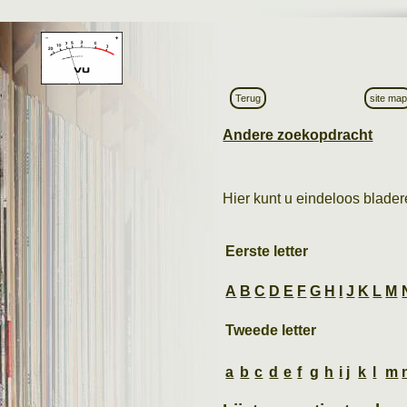
Terug
site ma
Andere zoekopdracht
Hier kunt u eindeloos bladere
Eerste letter
A
B
C
D
E
F
G
H
I
J
K
L
M
Tweede letter
a
b
c
d
e
f
g
h
i
j
k
l
m