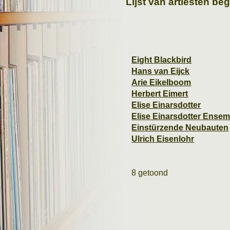
Lijst van artiesten be
Eight Blackbird
Hans van Eijck
Arie Eikelboom
Herbert Eimert
Elise Einarsdotter
Elise Einarsdotter Ensem
Einstürzende Neubauten
Ulrich Eisenlohr
8 getoond