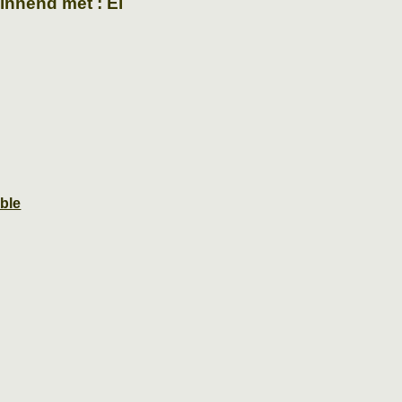
ginnend met : Ei
ble