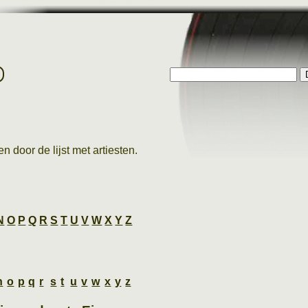
p
n door de lijst met artiesten.
N
O
P
Q
R
S
T
U
V
W
X
Y
Z
n
o
p
q
r
s
t
u
v
w
x
y
z