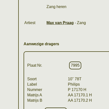
Zang heren
Artiest
Max van Praag
- Zang
Aanwezige dragers
Plaat Nr.
7995
Soort
10" 78T
Label
Philips
Nummer
P 17170 H
Matrijs A
AA 17170.1 H
Matrijs B
AA 17170.2 H