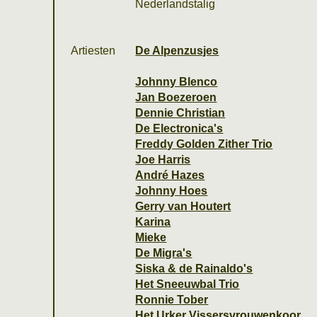
Nederlandstalig
Artiesten
De Alpenzusjes
Johnny Blenco
Jan Boezeroen
Dennie Christian
De Electronica's
Freddy Golden Zither Trio
Joe Harris
André Hazes
Johnny Hoes
Gerry van Houtert
Karina
Mieke
De Migra's
Siska & de Rainaldo's
Het Sneeuwbal Trio
Ronnie Tober
Het Urker Vissersvrouwenkoor