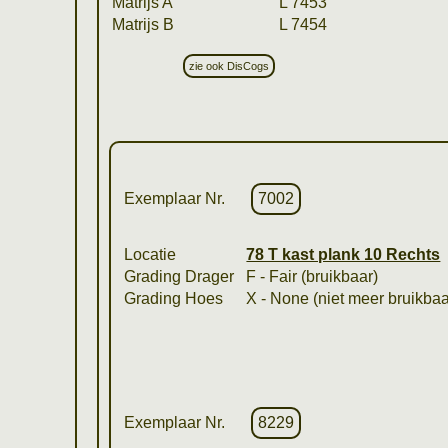
Matrijs A
L 7453
Matrijs B
L 7454
zie ook DisCogs
Exemplaar Nr.
7002
Locatie
78 T kast plank 10 Rechts
Grading Drager
F - Fair (bruikbaar)
Grading Hoes
X - None (niet meer bruikbaa
Exemplaar Nr.
8229