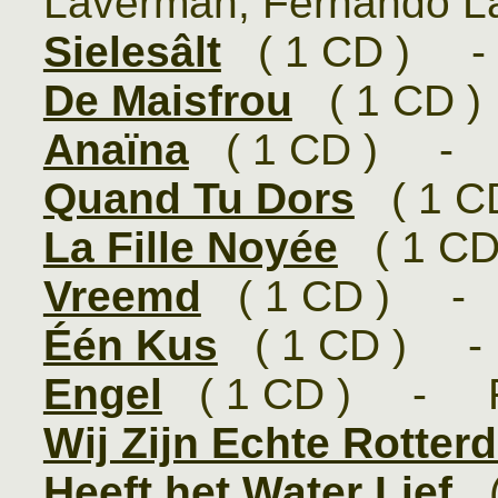
Laverman, Fernando L
Sielesâlt
( 1 CD ) -
De Maisfrou
( 1 CD 
Anaïna
( 1 CD ) - F
Quand Tu Dors
( 1 
La Fille Noyée
( 1 C
Vreemd
( 1 CD ) - F
Één Kus
( 1 CD ) - 
Engel
( 1 CD ) - Fr
Wij Zijn Echte Rotte
Heeft het Water Lief
(