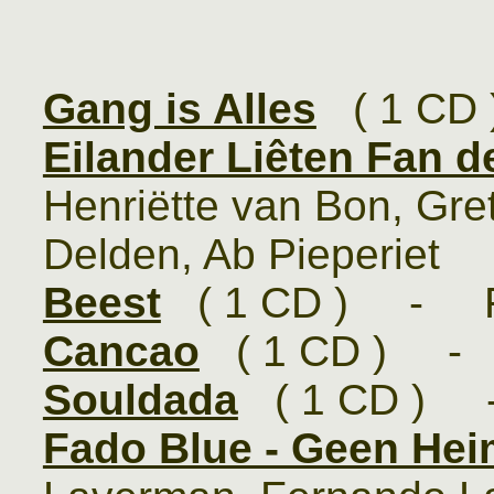
Gang is Alles
( 1 CD 
Eilander Liêten Fan d
Henriëtte van Bon, Gre
Delden, Ab Pieperiet
Beest
( 1 CD ) - Fr
Cancao
( 1 CD ) - 
Souldada
( 1 CD ) 
Fado Blue - Geen He