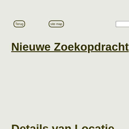
Terug
site map
Nieuwe Zoekopdracht
Details van Locatie