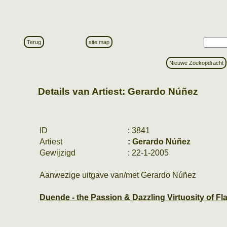
Terug
site map
Nieuwe Zoekopdracht
Details van Artiest: Gerardo Núñez
ID
: 3841
Artiest
: Gerardo Núñez
Gewijzigd
: 22-1-2005
Aanwezige uitgave van/met Gerardo Núñez
Duende - the Passion & Dazzling Virtuosity of F