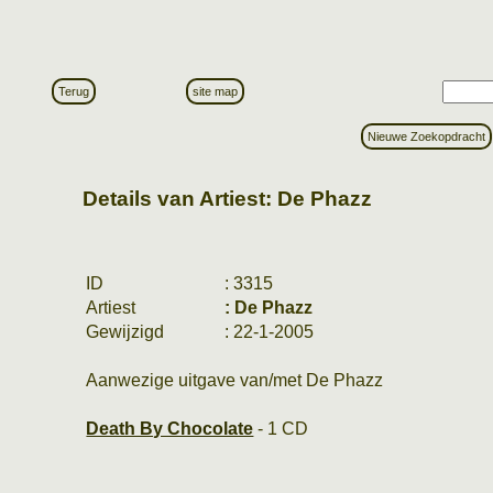
Terug
site map
Nieuwe Zoekopdracht
Details van Artiest: De Phazz
ID
: 3315
Artiest
: De Phazz
Gewijzigd
: 22-1-2005
Aanwezige uitgave van/met De Phazz
Death By Chocolate
- 1 CD